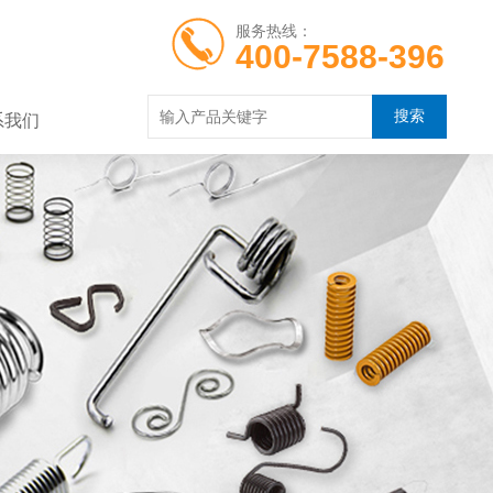
服务热线：
400-7588-396
系我们