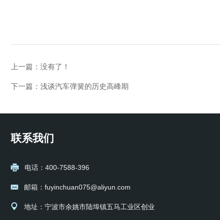
上一篇：没有了！
下一篇：
浅谈汽车弹簧的历史高峰期
联系我们
电话：400-7588-396
邮箱：fuyinchuan075@aliyun.com
地址：宁波市余姚市陆埠镇五马工业区创业