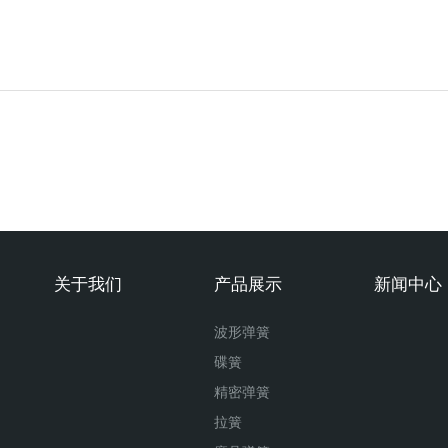
关于我们
产品展示
新闻中心
波形弹簧
碟簧
精密弹簧
拉簧