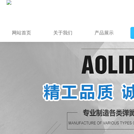
网站首页
关于我们
产品展示