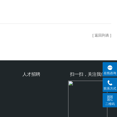
[ 返回列表 ]
在线咨询
人才招聘
扫一扫，关注我们
联系方式
二维码