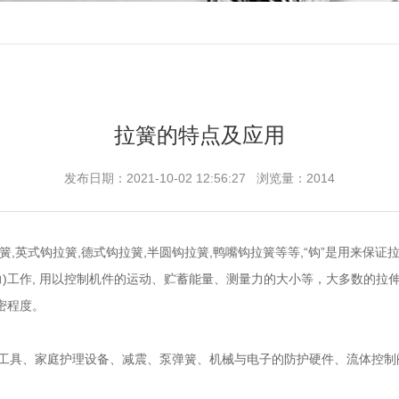
拉簧的特点及应用
发布日期：2021-10-02 12:56:27 浏览量：2014
,英式钩拉簧,德式钩拉簧,半圆钩拉簧,鸭嘴钩拉簧等等,“钩”是用来保
力)工作, 用以控制机件的运动、贮蓄能量、测量力的大小等，大多数的
密程度。
具、家庭护理设备、减震、泵弹簧、机械与电子的防护硬件、流体控制阀